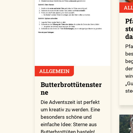
AL
Pf
st
da
Pfa
bes
beg
den
ALLGEMEIN
wir
Butterbrottütenster
„Gu
ne
ste
Die Adventszeit ist perfekt
um kreativ zu werden. Eine
besonders schöne und
einfache Idee: Sterne aus
Butterbrottüten basteln!