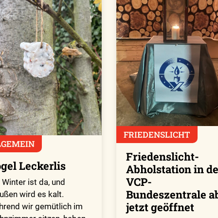
FRIEDENSLICHT
LGEMEIN
Friedenslicht-
gel Leckerlis
Abholstation in d
VCP-
 Winter ist da, und
Bundeszentrale a
ußen wird es kalt.
jetzt geöffnet
rend wir gemütlich im