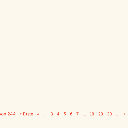
« Erste
«
3
4
6
7
10
20
30
»
 von 244
...
5
...
...