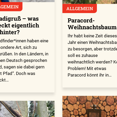
LGEMEIN
ALLGEMEIN
adigruß – was
Paracord-
eckt eigentlich
Weihnachtsbaum
hinter?
Ihr habt keine Zeit dieses
dfinder*innen haben eine
Jahr einen Weihnachtsb
ondere Art, sich zu
zu besorgen, aber trotz
rüßen. In den Ländern, in
soll es zuhause
en Deutsch gesprochen
weihnachtlich werden? K
d, sagen sie dabei gern
Problem! Mit etwas
t Pfad“. Doch was
Paracord könnt ihr in…
ckt…