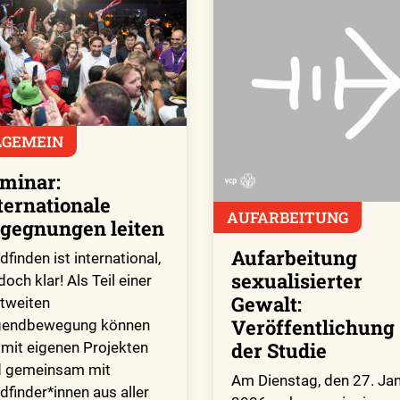
LGEMEIN
minar:
ternationale
AUFARBEITUNG
gegnungen leiten
Aufarbeitung
dfinden ist international,
sexualisierter
 doch klar! Als Teil einer
Gewalt:
tweiten
Veröffentlichung
gendbewegung können
der Studie
 mit eigenen Projekten
d gemeinsam mit
Am Dienstag, den 27. Ja
dfinder*innen aus aller