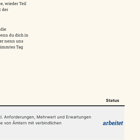
e, wieder Teil
t der
 die
enn du dich in
der nenn uns
timmtes Tag
Status
inkl. Anforderungen, Mehrwert und Erwartungen
arbeitet
be von Ämtern mit verbindlichen