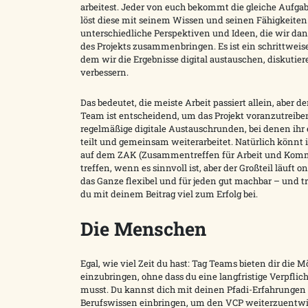
arbeitest. Jeder von euch bekommt die gleiche Aufga
löst diese mit seinem Wissen und seinen Fähigkeiten
unterschiedliche Perspektiven und Ideen, die wir da
des Projekts zusammenbringen. Es ist ein schrittweise
dem wir die Ergebnisse digital austauschen, diskutie
verbessern.
Das bedeutet, die meiste Arbeit passiert allein, aber 
Team ist entscheidend, um das Projekt voranzutreibe
regelmäßige digitale Austauschrunden, bei denen ihr e
teilt und gemeinsam weiterarbeitet. Natürlich könnt 
auf dem ZAK (Zusammentreffen für Arbeit und Kom
treffen, wenn es sinnvoll ist, aber der Großteil läuft on
das Ganze flexibel und für jeden gut machbar – und t
du mit deinem Beitrag viel zum Erfolg bei.
Die Menschen
Egal, wie viel Zeit du hast: Tag Teams bieten dir die M
einzubringen, ohne dass du eine langfristige Verpfli
musst. Du kannst dich mit deinen Pfadi-Erfahrungen
Berufswissen einbringen, um den VCP weiterzuentwi