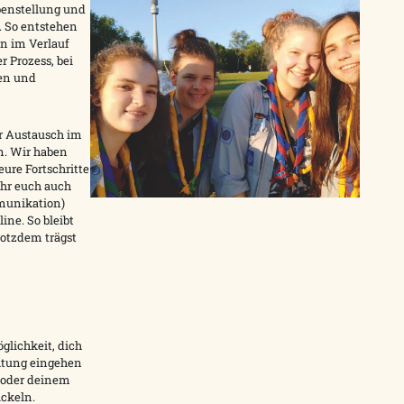
benstellung und
. So entstehen
nn im Verlauf
r Prozess, bei
ren und
der Austausch im
n. Wir haben
ure Fortschritte
ihr euch auch
munikation)
line. So bleibt
rotzdem trägst
öglichkeit, dich
chtung eingehen
 oder deinem
ckeln.