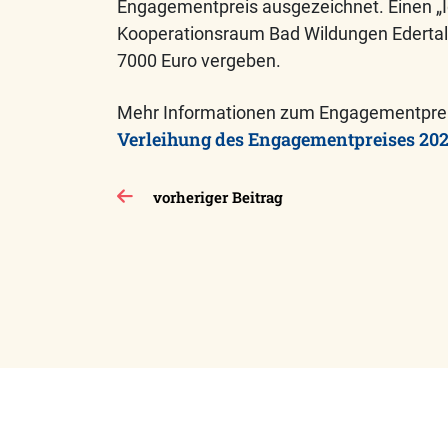
Engagementpreis ausgezeichnet. Einen „I
Kooperationsraum Bad Wildungen Edertal.
7000 Euro vergeben.
Mehr Informationen zum Engagementpreis
Verleihung des Engagementpreises 202
Beitragsnavigation
vorheriger Beitrag
Impressum
Datenschutzerklärung
Kon