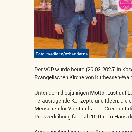
Foto: medio.tv/schauderna
Der VCP wurde heute (29.03.2025) in Ka
Evangelischen Kirche von Kurhessen-Wal
Unter dem diesjährigen Motto „Lust auf Le
herausragende Konzepte und Ideen, die eh
Menschen für Vorstands- und Gremientätig
Preisverleihung fand ab 10 Uhr im Haus de
Ausgezeichnet wurde der Bundesversamm