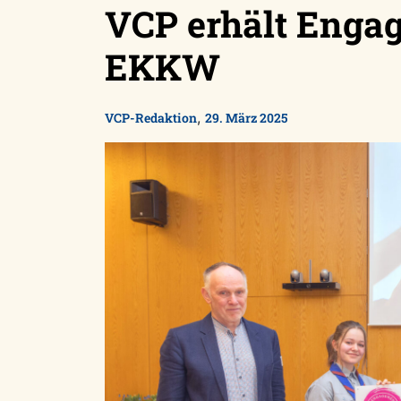
VCP erhält Engag
EKKW
,
VCP-Redaktion
29. März 2025