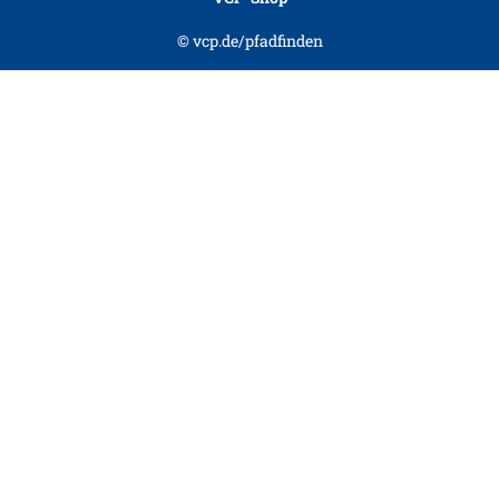
© vcp.de/pfadfinden