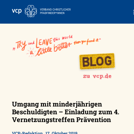
Skip
to
content
Umgang mit minderjährigen
Beschuldigten – Einladung zum 4.
Vernetzungstreffen Prävention
,
VCP-Redaktion
17. Oktober 2019