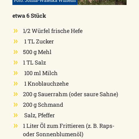
Foto: Jonna-Waleska Wilhelm
etwa 6 Stück
1/2 Würfel frische Hefe
1 TL Zucker
500 g Mehl
1 TL Salz
100 ml Milch
1 Knoblauchzehe
200 g Sauerrahm (oder saure Sahne)
200 g Schmand
Salz, Pfeffer
1 Liter Öl zum Frittieren (z. B. Raps-
oder Sonnenblumenöl)