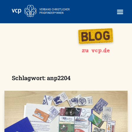
Skip
to
content
Schlagwort:
anp2204