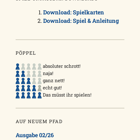
Download: Spielkarten
Download: Spiel & Anleitung
PÖPPEL
absoluter schrott!
naja!
ganz nett!
echt gut!
Das müsst ihr spielen!
AUF NEUEM PFAD
Ausgabe 02/26