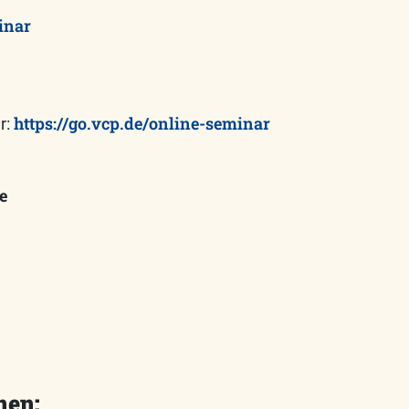
inar
https://go.vcp.de/online-seminar
r:
e
nen: