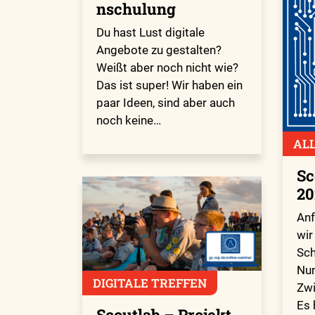
nschulung
Du hast Lust digitale
Angebote zu gestalten?
Weißt aber noch nicht wie?
Das ist super! Wir haben ein
paar Ideen, sind aber auch
noch keine…
AL
Sc
20
Anf
wir
Sch
Nun
DIGITALE TREFFEN
Zwi
Es 
Scoutlab – Projekt