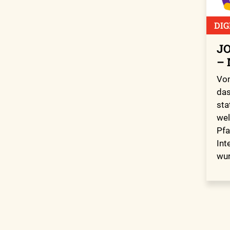
DIG
JO
– 
Vom
das
sta
wel
Pfa
Int
wu