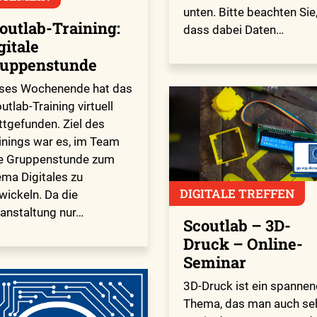
unten. Bitte beachten Sie
outlab-Training:
dass dabei Daten…
gitale
uppenstunde
ses Wochenende hat das
utlab-Training virtuell
ttgefunden. Ziel des
inings war es, im Team
e Gruppenstunde zum
ma Digitales zu
DIGITALE TREFFEN
wickeln. Da die
anstaltung nur…
Scoutlab – 3D-
Druck – Online-
Seminar
3D-Druck ist ein spanne
Thema, das man auch se