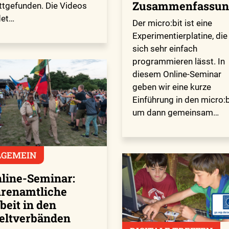
Zusammenfassun
ttgefunden. Die Videos
det…
Der micro:bit ist eine
Experimentierplatine, die
sich sehr einfach
programmieren lässt. In
diesem Online-Seminar
geben wir eine kurze
Einführung in den micro:b
um dann gemeinsam…
LGEMEIN
line-Seminar:
renamtliche
beit in den
ltverbänden