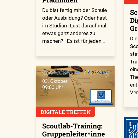
Du bist fertig mit der Schule
Sc
oder Ausbildung? Oder hast
Di
im Studium Lust darauf mal
Gr
etwas ganz anderes zu
Die
machen? Es ist für jeden…
Sco
sta
Tra
ein
The
ent
Ver
DIGITALE TREFFEN
Scoutlab-Training:
Gruppenleiter*inne