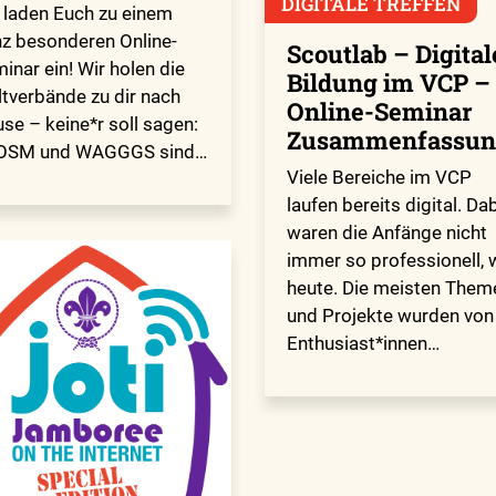
DIGITALE TREFFEN
 laden Euch zu einem
z besonderen Online-
Scoutlab – Digital
inar ein! Wir holen die
Bildung im VCP –
tverbände zu dir nach
Online-Seminar
se – keine*r soll sagen:
Zusammenfassun
OSM und WAGGGS sind…
Viele Bereiche im VCP
laufen bereits digital. Da
waren die Anfänge nicht
immer so professionell, 
heute. Die meisten Them
und Projekte wurden von
Enthusiast*innen…