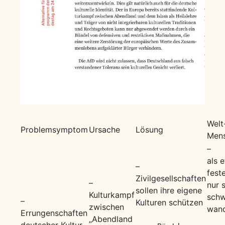
Welt
Problemsymptom
Ursache
Lösung
Mens
– „
als 
–
fest
Zivilgesellschaften
–
nur 
sollen ihre eigene
Kulturkampf
schw
–
Kulturen schützen
zwischen
wand
Errungenschaften
„Abendland