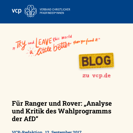
Skip
to
content
Für Ranger und Rover: „Analyse
und Kritik des Wahlprogramms
der AfD“
,
VCP-Redaktion
12. September 2017