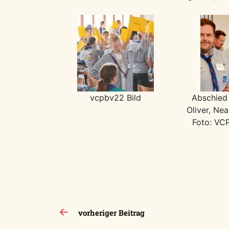
vcpbv22 Bild
Abschied
Oliver, Ne
Foto: VCP
Beitragsnavigation
vorheriger Beitrag