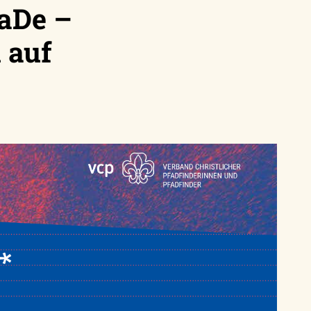
aDe –
 auf