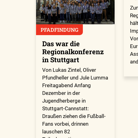
Zum
Reg
häl
PFADFINDUNG
Imp
Vor
Das war die
Eur
Regionalkonferenz
Ass
in Stuttgart
and
Von Lukas Zintel, Oliver
Pfundheller und Jule Lumma
Freitagabend Anfang
Dezember in der
Jugendherberge in
Stuttgart-Cannstatt:
Draußen ziehen die Fußball-
Fans vorbei, drinnen
lauschen 82