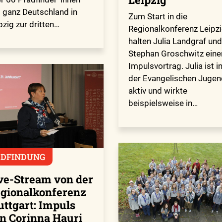
 ganz Deutschland in
Zum Start in die
pzig zur dritten…
Regionalkonferenz Leipz
halten Julia Landgraf und
Stephan Groschwitz eine
Impulsvortrag. Julia ist i
der Evangelischen Jugen
aktiv und wirkte
beispielsweise in…
ADFINDUNG
ve-Stream von der
gionalkonferenz
uttgart: Impuls
n Corinna Hauri