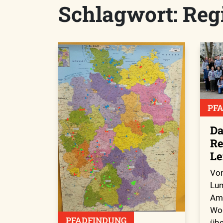
Schlagwort:
Reg
PF
Da
Re
Le
Von
Lum
Am 
Woc
PFADFINDUNG
übe