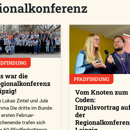
ionalkonferenz
ADFINDUNG
s war die
PFADFINDUNG
gionalkonferenz
ipzig!
Vom Knoten zum
Coden:
 Lukas Zintel und Jule
Impulsvortrag au
ma Die dritte im Bunde:
der
ersten Februar-
Regionalkonferen
henende trafen sich
Leipzig
r 60 Pfadfinder*innen