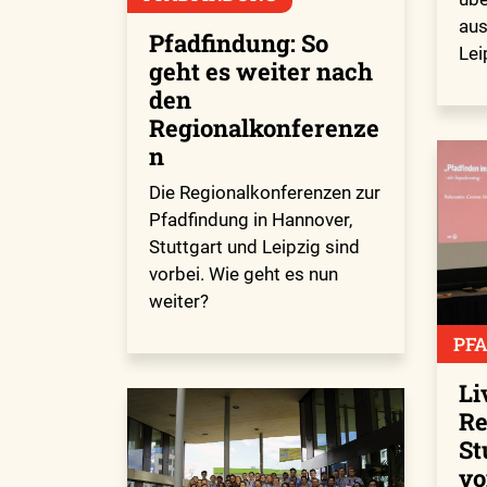
aus
Pfadfindung: So
Lei
geht es weiter nach
den
Regionalkonferenze
n
Die Regionalkonferenzen zur
Pfadfindung in Hannover,
Stuttgart und Leipzig sind
vorbei. Wie geht es nun
weiter?
PF
Li
Re
St
vo