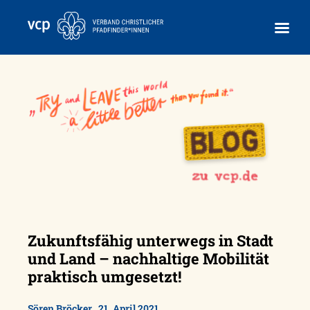
Skip
to
content
Zukunftsfähig unterwegs in Stadt
und Land – nachhaltige Mobilität
praktisch umgesetzt!
,
Sören Bröcker
21. April 2021