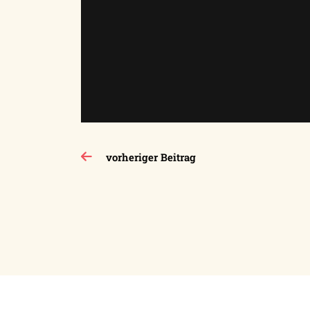
Beitragsnavigation
vorheriger Beitrag
Impressum
Datenschutzerklärung
Kon