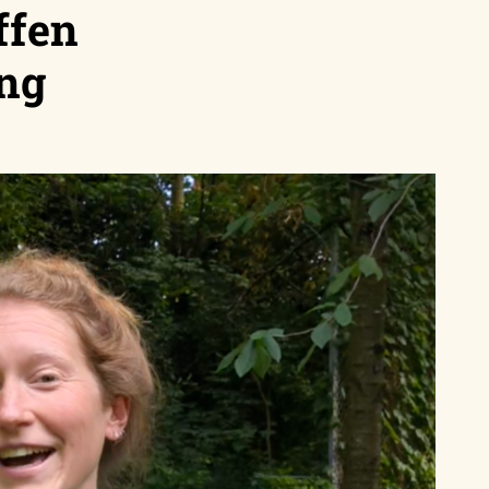
ffen
ung