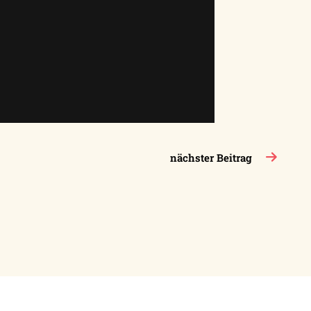
nächster Beitrag
takt
VCP-