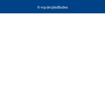
© vcp.de/pfadfinden