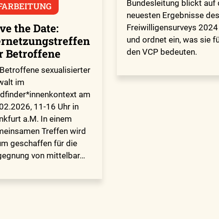
Bundesleitung blickt auf 
FARBEITUNG
neuesten Ergebnisse de
ve the Date:
Freiwilligensurveys 2024
rnetzungstreffen
und ordnet ein, was sie f
r Betroffene
den VCP bedeuten.
 Betroffene sexualisierter
alt im
dfinder*innenkontext am
02.2026, 11-16 Uhr in
nkfurt a.M. In einem
einsamen Treffen wird
m geschaffen für die
egnung von mittelbar…