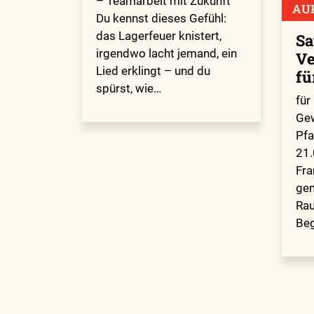
– Teamarbeit mit Zukunft
AU
Du kennst dieses Gefühl:
das Lagerfeuer knistert,
Sa
irgendwo lacht jemand, ein
Ve
Lied erklingt – und du
fü
spürst, wie…
für
Gew
Pfa
21.
Fra
gem
Rau
Beg