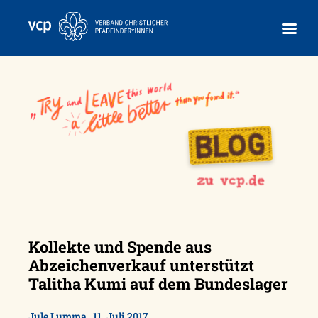
Skip
to
content
Kollekte und Spende aus
Abzeichenverkauf unterstützt
Talitha Kumi auf dem Bundeslager
,
Jule Lumma
11. Juli 2017