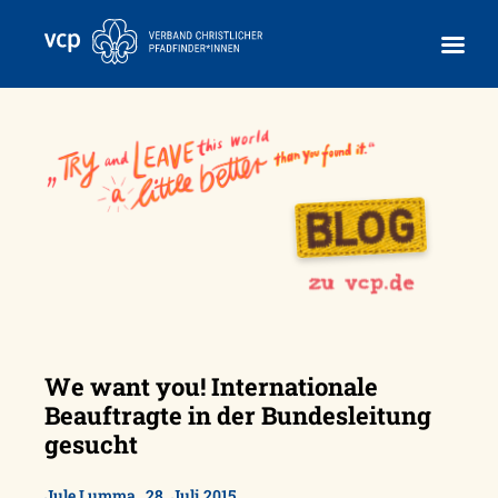
Skip
to
content
We want you! Internationale
Beauftragte in der Bundesleitung
gesucht
,
Jule Lumma
28. Juli 2015