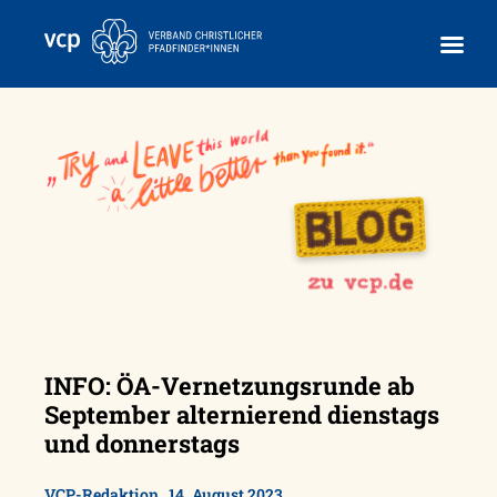
Skip
to
content
INFO: ÖA-Vernetzungsrunde ab
September alternierend dienstags
und donnerstags
,
VCP-Redaktion
14. August 2023