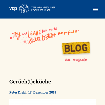
Skip
to
content
Gerüch(t)eküche
,
Peter Diehl
17. Dezember 2019