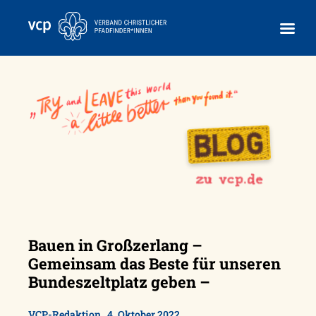
Skip
to
content
Bauen in Großzerlang –
Gemeinsam das Beste für unseren
Bundeszeltplatz geben –
,
VCP-Redaktion
4. Oktober 2022