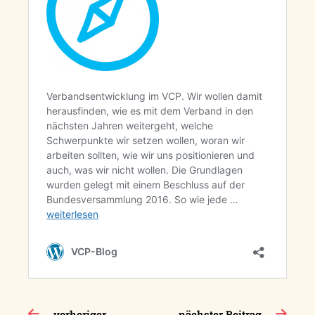
Beitragsnavigation
vorheriger
nächster Beitrag