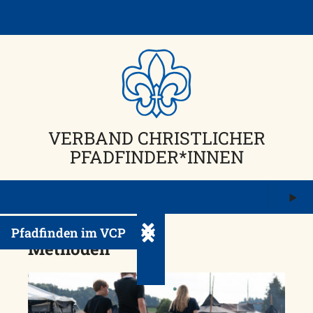
Skip
to
content
VERBAND CHRISTLICHER
PFADFINDER*INNEN
M
ö
Pfadfinden im VCP
Untermenü ein-/ausklappen
Methoden