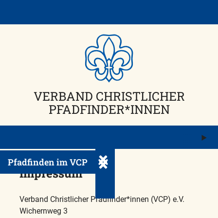
Skip
to
content
VERBAND CHRISTLICHER
PFADFINDER*INNEN
M
ö
Pfadfinden im VCP
Untermenü ein-/ausklappen
Impressum
Verband Christlicher Pfadfinder*innen (VCP) e.V.
Wichernweg 3