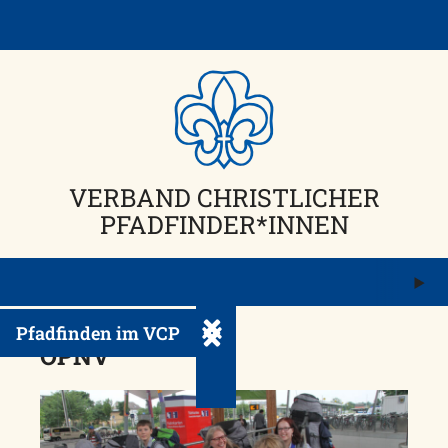
Skip
to
content
VERBAND CHRISTLICHER
PFADFINDER*INNEN
M
ö
Pfadfinden im VCP
Untermenü ein-/ausklappen
ÖPNV