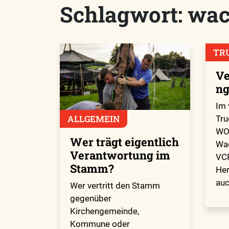
Schlagwort:
wac
TR
Ve
ng
Im 
ALLGEMEIN
Tru
WO
Wer trägt eigentlich
Wac
Verantwortung im
VCP
Stamm?
Her
auc
Wer vertritt den Stamm
gegenüber
Kirchengemeinde,
Kommune oder