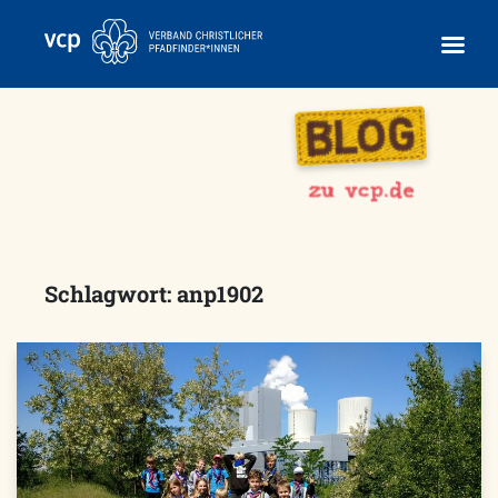
Skip
to
content
Schlagwort:
anp1902