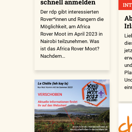
schnell anmelden
IN
Der rdp gibt interessierten
Ab
Rover*innen und Rangern die
Ir
Möglichkeit, am Africa
Rover Moot im April 2023 in
Lie
Nairobi teilzunehmen. Was
die
ist das Africa Rover Moot?
jet
Nachdem…
erw
und
Pla
Und
ein