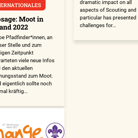
dramatic impact on all
TERNATIONALES
aspects of Scouting and 
sage: Moot in
particular has presented
challenges for…
land 2022
be Pfadfinder*innen, an
ser Stelle und zum
zigen Zeitpunkt
arteten viele neue Infos
 den aktuellen
nungsstand zum Moot.
 eigentlich sollte noch
mal kräftig…