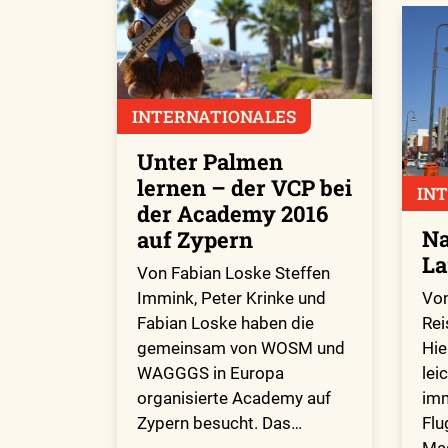
INTERNATIONALES
Unter Palmen
lernen – der VCP bei
IN
der Academy 2016
Na
auf Zypern
La
Von Fabian Loske Steffen
Von
Immink, Peter Krinke und
Rei
Fabian Loske haben die
Hie
gemeinsam von WOSM und
lei
WAGGGS in Europa
imm
organisierte Academy auf
Flu
Zypern besucht. Das…
Ma