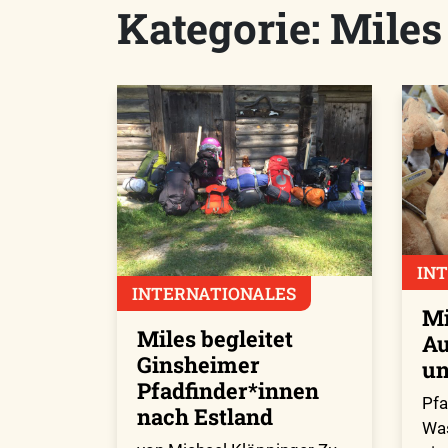
Kategorie:
Miles
IN
INTERNATIONALES
Mi
Miles begleitet
Au
Ginsheimer
un
Pfadfinder*innen
Pfa
nach Estland
Was