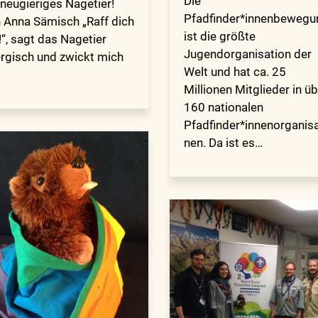
Die
 neugieriges Nagetier!
Pfadfinder*innenbewegu
 Anna Sämisch „Raff dich
ist die größte
!“, sagt das Nagetier
Jugendorganisation der
rgisch und zwickt mich
Welt und hat ca. 25
Millionen Mitglieder in ü
160 nationalen
Pfadfinder*innenorganisa
nen. Da ist es…