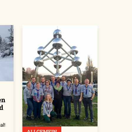
en
d
al!
ALLGEMEIN