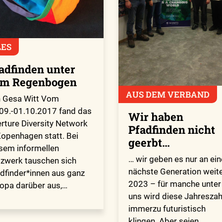
LES
adfinden unter
m Regenbogen
AUS DEM VERBAND
 Gesa Witt Vom
09.-01.10.2017 fand das
Wir haben
rture Diversity Network
Pfadfinden nicht
Kopenhagen statt. Bei
geerbt…
sem informellen
… wir geben es nur an ein
zwerk tauschen sich
nächste Generation weite
dfinder*innen aus ganz
2023 – für manche unter
opa darüber aus,…
uns wird diese Jahreszah
immerzu futuristisch
klingen. Aber seien…