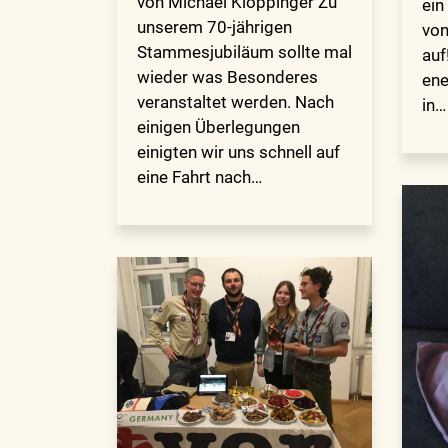
von Michael Klöppinger Zu
ein
unserem 70-jährigen
von
Stammesjubiläum sollte mal
auf
wieder was Besonderes
ene
veranstaltet werden. Nach
in…
einigen Überlegungen
einigten wir uns schnell auf
eine Fahrt nach…