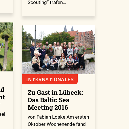
Scouting“ trafen…
INTERNATIONALES
nd
Zu Gast in Lübeck:
ht
Das Baltic Sea
y
Meeting 2016
sel
von Fabian Loske Am ersten
Oktober Wochenende fand