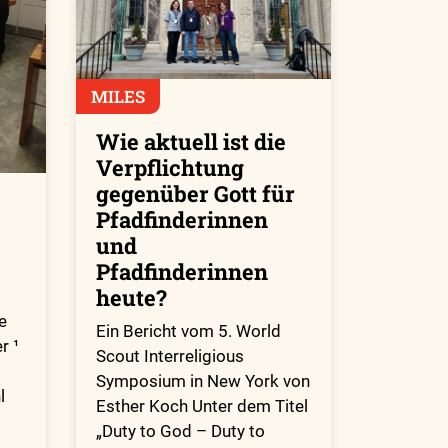
MILES
Wie aktuell ist die
Verpflichtung
gegenüber Gott für
Pfadfinderinnen
und
Pfadfinderinnen
heute?
e
Ein Bericht vom 5. World
r ¹
Scout Interreligious
Symposium in New York von
l
Esther Koch Unter dem Titel
„Duty to God – Duty to