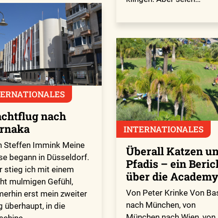
TERNATIONALES
chtflug nach
rnaka
INTERNATIONALES
 Steffen Immink Meine
Überall Katzen u
se begann in Düsseldorf.
Pfadis – ein Beric
r stieg ich mit einem
über die Academ
cht mulmigen Gefühl,
Von Peter Krinke Von Ba
erhin erst mein zweiter
nach München, von
g überhaupt, in die
München nach Wien, von
schine.…