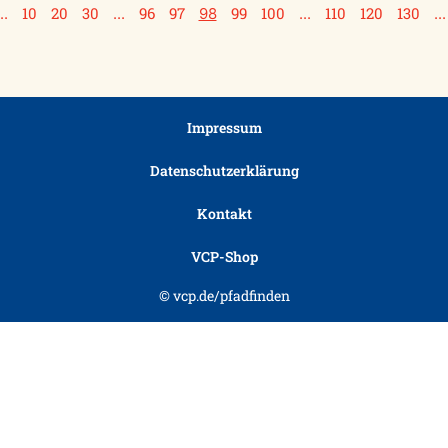
10
20
30
96
97
99
100
110
120
130
..
...
98
...
...
Impressum
Datenschutzerklärung
Kontakt
VCP-Shop
© vcp.de/pfadfinden