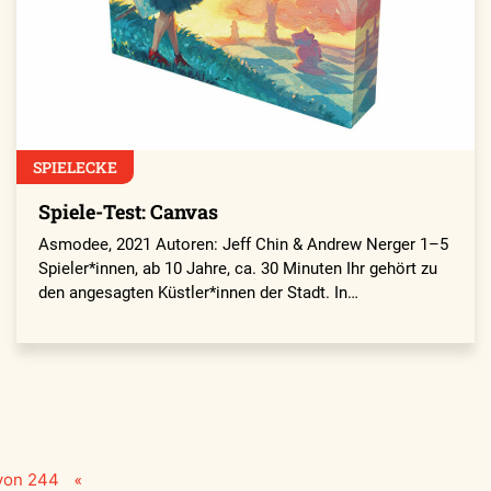
SPIELECKE
Spiele-Test: Canvas
Asmodee, 2021 Autoren: Jeff Chin & Andrew Nerger 1–5
Spieler*innen, ab 10 Jahre, ca. 30 Minuten Ihr gehört zu
den angesagten Küstler*innen der Stadt. In…
«
 von 244