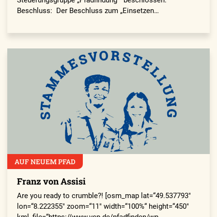
Beschluss: Der Beschluss zum „Einsetzen…
AUF NEUEM PFAD
Franz von Assisi
Are you ready to crumble?! [osm_map lat=“49.537793″
lon=“8.222355″ zoom=“11″ width=“100%“ height=“450″