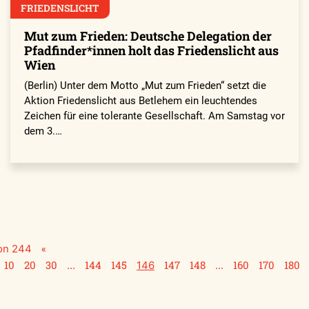
FRIEDENSLICHT
Mut zum Frieden: Deutsche Delegation der
Pfadfinder*innen holt das Friedenslicht aus
Wien
(Berlin) Unter dem Motto „Mut zum Frieden“ setzt die
Aktion Friedenslicht aus Betlehem ein leuchtendes
Zeichen für eine tolerante Gesellschaft. Am Samstag vor
dem 3.…
«
von 244
10
20
30
144
145
147
148
160
170
180
...
146
...