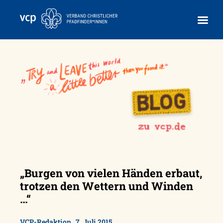
Skip
to
content
„Burgen von vielen Händen erbaut,
trotzen den Wettern und Winden
…“
,
VCP-Redaktion
7. Juli 2015