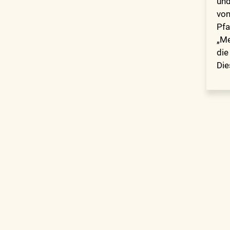
und
von
Pfa
„Me
die
Di