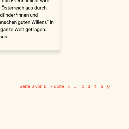
 das Friedenslicht wird
 Österreich aus durch
dfinder*innen und
nschen guten Willens“ in
 ganze Welt getragen.
eses…
« Erste
«
2
3
4
5
Seite 6 von 6
...
6