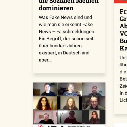
die Sozialen Medien
dominieren
Fr
Gr
Was Fake News sind und
wie man sie erkennt Fake
Ab
News – Falschmeldungen.
V
Ein Begriff, der schon seit
Bu
über hundert Jahren
Ka
existiert, in Deutschland
Unt
aber…
übe
die
Bet
Zei
In 
Lic