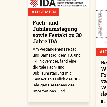
ALLGEMEIN
Fach- und
Jubiläumstagung
sowie Festakt zu 30
Jahre IDA
Am vergangenen Freitag
AL
und Samstag, dem 13. und
14. November, fand eine
Be
digitale Fach- und
Wü
Jubiläumstagung mit
Fr
Festakt anlässlich des 30-
va
jährigen Bestehens des
We
Informations- und…
rk
Bal