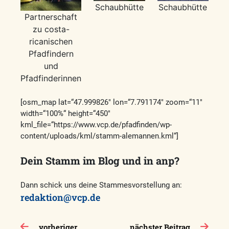
Schaubhütte
Schaubhütte
Partnerschaft
zu costa-
ricanischen
Pfadfindern
und
Pfadfinderinnen
[osm_map lat=“47.999826″ lon=“7.791174″ zoom=“11″
width=“100%“ height=“450″
kml_file=“https://www.vcp.de/pfadfinden/wp-
content/uploads/kml/stamm-alemannen.kml“]
Dein Stamm im Blog und in anp?
Dann schick uns deine Stammesvorstellung an:
redaktion@vcp.de
Beitragsnavigation
vorheriger
nächster Beitrag