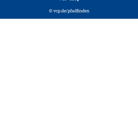
© vcp.de/pfadfinden