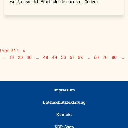
weiß, dass sich Pfadfinden in anderen Ländern…
«
0 von 244
10
20
30
48
49
51
52
60
70
80
...
...
50
...
...
Impressum
Datenschutzerklärung
Kontakt
VCP-Shop