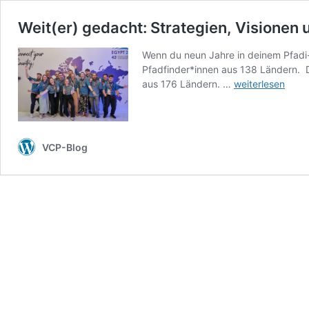
Weit(er) gedacht: Strategien, Visionen u
Wenn du neun Jahre in deinem Pfadi-
Pfadfinder*innen aus 138 Ländern. D
Weit(er)
aus 176 Ländern. …
weiterlesen
gedacht:
Strategien,
Visionen
und
VCP-Blog
Lager
für
Pfadis
aus
aller
Welt