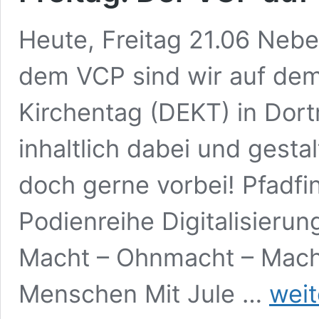
Heute, Freitag 21.06 Nebe
dem VCP sind wir auf de
Kirchentag (DEKT) in Dort
inhaltlich dabei und gest
doch gerne vorbei! Pfadf
Podienreihe Digitalisierun
Macht – Ohnmacht – Machen
Freitag:
Menschen Mit Jule …
weit
Der
VCP