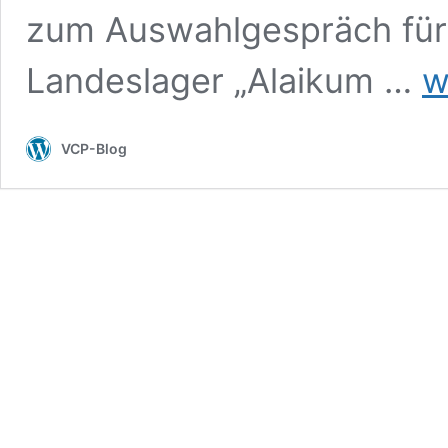
zum Auswahlgespräch für
Das
Landeslager „Alaikum …
w
Kar
für
den
VCP-Blog
VC